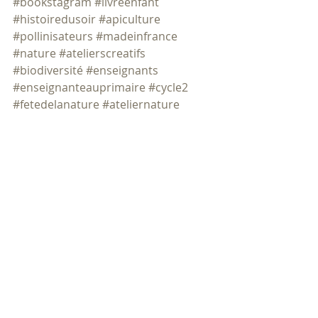
#bookstagram
#livreenfant
#histoiredusoir
#apiculture
#pollinisateurs
#madeinfrance
#nature
#atelierscreatifs
#biodiversité
#enseignants
#enseignanteauprimaire
#cycle2
#fetedelanature
#ateliernature