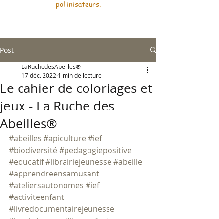
pollinisateurs.
Post
LaRuchedesAbeilles®
17 déc. 2022
1 min de lecture
Le cahier de coloriages et
jeux - La Ruche des
Abeilles®
#abeilles
#apiculture
#ief
#biodiversité
#pedagogiepositive
#educatif
#librairiejeunesse
#abeille
#apprendreensamusant
#ateliersautonomes
#ief
#activiteenfant
#livredocumentairejeunesse